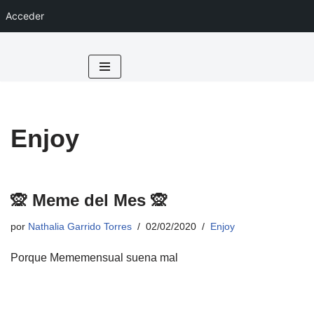
Acceder
Saltar
al
contenido
Enjoy
🙊 Meme del Mes 🙊
por
Nathalia Garrido Torres
02/02/2020
Enjoy
Porque Mememensual suena mal