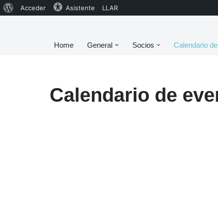
Acceder
Asistente
LLAR
Saltar
Home
General
Socios
Calendario de
al
contenido
Calendario de eve